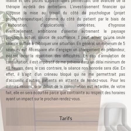
réalisé et des pistes d'ajustements permettant une avancée de la
thérapie au-delà des entretiens. L’investissement financier qui
suppose la mise au travail du côté du psychologue (projet
psychothérapeutique) comme du côté du patient par le biais de
l’élaboration, d’applications concrètes, d'hypnose
éventuellement, ambitionne d’orienter autrement le paysage
psychique actuel, source de souffrance. Il peut arriver qu’une seule
séance suffise à débloquer une situation. En général, un minimum de 5
séances est nécessaire afin d’engager un changement en profondeur,
évitant ainsi la répétition des difficultés. En cas d’annulation de
consultation, il est impératif de me prévenir dans un délai minimum de
48 heures, dans le cas contraire, la séance non honorée sera dûe. En
effet, il s’agit d’un créneau bloqué qui ne me permettrait pas
d’accueillir d’autres patients en attente de rendez-vous. Pour les
mêmes raisons, si le début de la consultation est retardée, de votre
fait, elle en sera écourtée parce que contrainte au respect des horaires
ayant un impact sur le prochain rendez-vous.
Tarifs